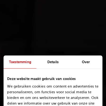
Toestemming
Details
Over
Deze website maakt gebruik van cookies
Over MCAP
We gebruiken cookies om content en advertenties te
personaliseren, om functies voor social media te
Wij zijn bekabelingsspecialisten
bieden en om ons websiteverkeer te analyseren. Ook
delen we informatie over uw gebruik van onze site