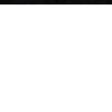
Home
Over MCAP
Sinds 1987
MCAP werd in 1987 opgericht door Martin en Corina
van Aperloo als assemblagebedrijf voor
computerbekabeling, zoals IBM Type 1- en
printerkabels. In 1989 verhuisde MCAP van Oosterhout
naar een groter bedrijfspand in Raamsdonksveer. Het
vervaardigen van maatwerk kabeloplossingen voor
verschillende toepassingen werd de nieuwe basis van
het bedrijf.
Specialist voor maatwerk
kabeloplossingen.