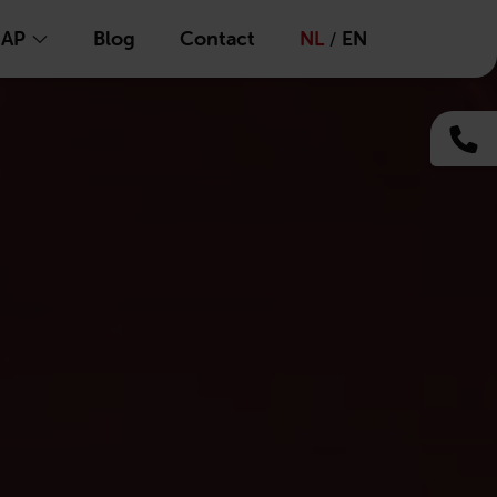
CAP
Blog
Contact
NL
EN
/
+3