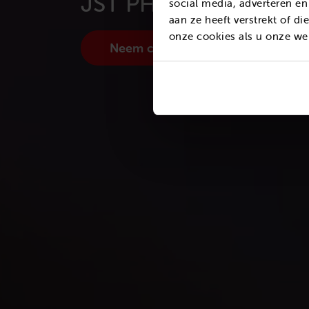
JST PHR Connectore
social media, adverteren e
aan ze heeft verstrekt of d
onze cookies als u onze web
Neem contact op